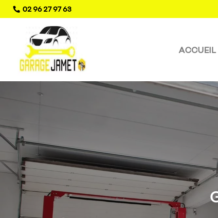
02 96 27 97 63

ACCUEIL