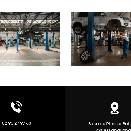
02 96 27 97 63
3 rue du Plessix Bal
22130 Languen