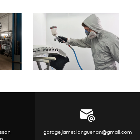
isson
garage.jamet.languenan@gmail.com
an